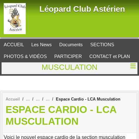
Panneau de gestion des cookies
Léopard Club Astérien
ACCUEIL
Les News
Documents
SECTIONS
PHOTOS & VIDÉOS
PARTICIPER
CONTACT et PLAN
MUSCULATION
Accueil
Espace Cardio - LCA Musculation
ESPACE CARDIO - LCA
MUSCULATION
Voici le nouvel espace cardio de la section musculation