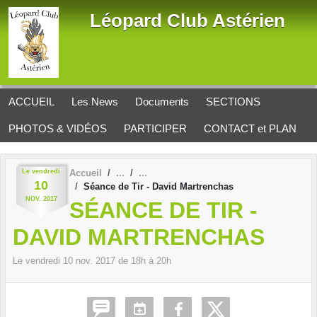
Panneau de gestion des cookies
Léopard Club Astérien
ACCUEIL
Les News
Documents
SECTIONS
PHOTOS & VIDÉOS
PARTICIPER
CONTACT et PLAN
Le
vendredi
Accueil
10
Séance de Tir - David Martrenchas
NOV.
2017
SÉANCE DE TIR -
DAVID MARTRENCHAS
Le
vendredi
10
nov.
2017
de 18h à 20h