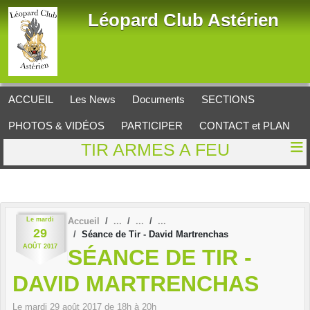
Panneau de gestion des cookies
Léopard Club Astérien
ACCUEIL
Les News
Documents
SECTIONS
PHOTOS & VIDÉOS
PARTICIPER
CONTACT et PLAN
TIR ARMES A FEU
Le
mardi
Accueil
29
Séance de Tir - David Martrenchas
AOÛT
2017
SÉANCE DE TIR -
DAVID MARTRENCHAS
Le
mardi
29
août
2017
de 18h à 20h