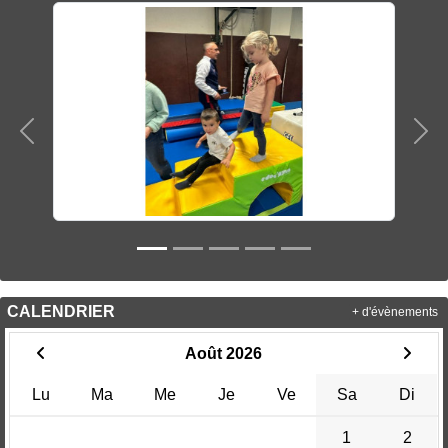
Précedent
Sui
CALENDRIER
+ d'évènements
Août 2026
Lu
Ma
Me
Je
Ve
Sa
Di
1
2