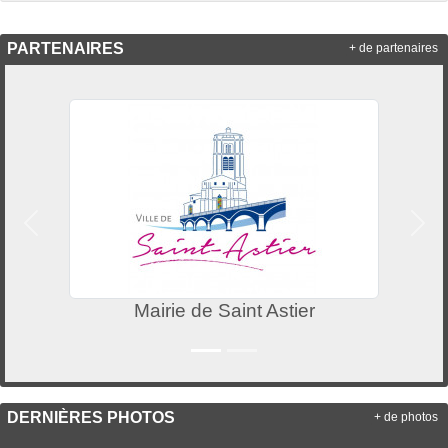
PARTENAIRES
+ de partenaires
Précedent
Suiv
Mairie de Saint Astier
DERNIÈRES PHOTOS
+ de photos