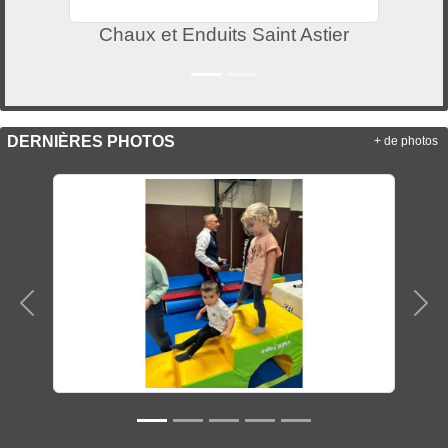
aint Astier
Mairie de Saint A
DERNIÈRES PHOTOS
+ de photos
Précedent
Sui