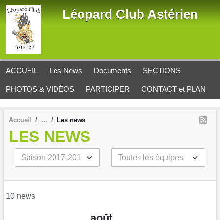
Panneau de gestion des cookies
Léopard Club Astérien
ACCUEIL
Les News
Documents
SECTIONS
PHOTOS & VIDÉOS
PARTICIPER
CONTACT et PLAN
Accueil
Les news
LES NEWS
10 news
août